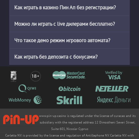
Как играть в казино Пин Ап без регистрации?
Можно ли играть с live дилерами бесплатно?
Что такое демо режим игрового автомата?
Как играть без депозита с бонусами?
www.pin-up.casino is regulated under the license of curacao and its
subsidiary with the registered address 12 Dimostheni Severi Street,
Suite 601, Nicosia- Cyprus
Carletta N.V. is provided by the license and regulation of Antillephone N.V. Carletta N.V. with