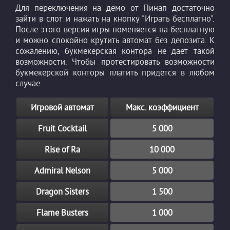
Для переключения на демо от Пинап достаточно
зайти в слот и нажать на кнопку "Играть бесплатно".
После этого версия игры поменяется на бесплатную
и можно спокойно крутить автомат без депозита. К
сожалению, букмекерская контора не дает такой
возможности. Чтобы протестировать возможности
букмекерской конторы платить придется в любом
случае.
Игровой автомат
Макс. коэффициент
Fruit Cocktail
5 000
Rise of Ra
10 000
Admiral Nelson
5 000
Dragon Sisters
1 500
Flame Busters
1 000