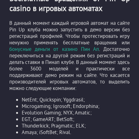
casino в игровых автоматах
В данный момент каждый игровой автомат на сайте
Pin Up клуба можно запустить в демо версии без
регистраций профилей. Чтобы протестировать игру
ненужно применять бесплатные вращения или
бонусные деньги от казино Пин Ап
. Достаточно
переключиться на другой режим без регистраций и
делать ставки в Пинап клубе. В данный момент здесь
более 3600 моделей и практически все
поддерживают демо режим на сайте. Что касается
производителей игровых автоматов, то выделить
можно следующие компании:
NetEnt; Quickspin; Yggdrasil;
Microgaming; Igrosoft; Endorphina;
Evolution Gaming; NYX; Amatic;
EGT; GameART; BetSoft;
Thunderkick; Pragmatic; ELK;
Amaya; iSoftBet; Rival.