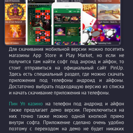
Для скачивания мобильной версии можно посетить
магазины App Store и Play Market, но если не
получится там найти софт под анроид и айфон, то
стоит отправиться на официальный сайт PinUp.
Здесь есть специальный раздел, где можно скачать
приложения под телефоны андроид и айфоны.
Достаточно выбрать подходящую версию из списка
и начать скачивание приложения на телефоны.
Пин Уп казино
на телефон под андроид и айфон
также предлагает демо версии. Переключиться на
них точно также можно одной кнопкой прямо
внутри софта. Приложение сделано очень удобно
поэтому с переходом на демо не будет никаких