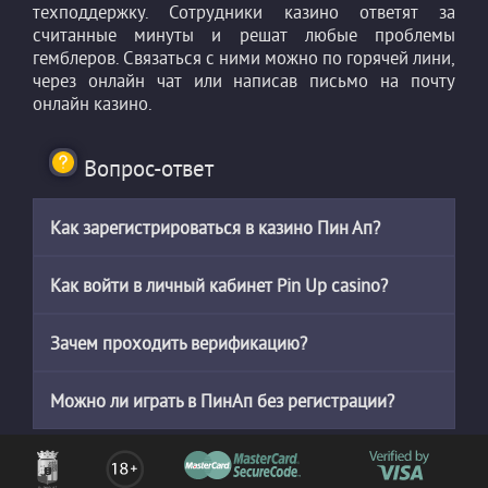
техподдержку. Сотрудники казино ответят за
считанные минуты и решат любые проблемы
гемблеров. Связаться с ними можно по горячей лини,
через онлайн чат или написав письмо на почту
онлайн казино.
Вопрос-ответ
Как зарегистрироваться в казино Пин Ап?
Как войти в личный кабинет Pin Up casino?
Зачем проходить верификацию?
Можно ли играть в ПинАп без регистрации?