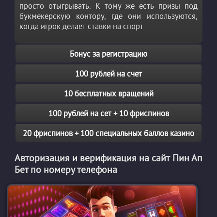
просто отыгрывать. К тому же есть призы под
букмекерскую контору, где они используются,
когда игрок делает ставки на спорт
Бонус за регистрацию
100 рублей на счет
10 бесплатных вращений
100 рублей на сет + 10 фриспинов
20 фриспинов + 100 специальных баллов казино
Авторизация и верификация на сайт Пин Ап
Бет по номеру телефона