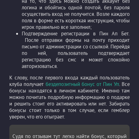
на то, что здесь можно создать аккаунт без
логина и обойтись одной почтой, без пароля
осуществить вход не получится. Возле каждого
поля в форме есть короткая инструкция, чтобы
игрок правильно все заполнил;
Подтверждение регистрации в Пин Ап Бет.
После отправки формы на почту приходит
письмо от администрации со ссылкой. Перейдя
по ней, пользователь подтверждает
регистрацию без смс и может спокойно
авторизоваться.
К слову, после первого входа каждый пользователь
клуба получает
бездепозитный бонус от Пин Уп
. Все
бонусы находятся в личном кабинете. Именно там
можно почитать подробную информацию о подарке
и решить стоит его активировать или нет. Забирать
бонусы стоит только в том случае, если гемблер
уверен, что его отыграет.
Судя по отзывам тут легко найти бонус, который