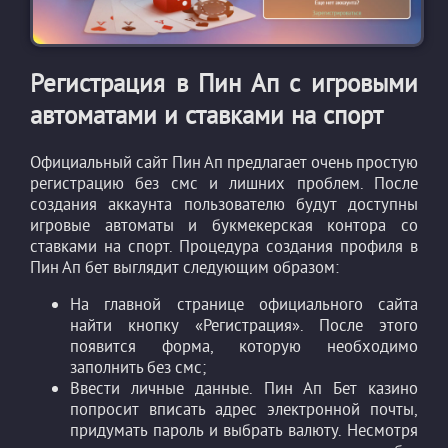
Регистрация в Пин Ап с игровыми
автоматами и ставками на спорт
Официальный сайт Пин Ап предлагает очень простую
регистрацию без смс и лишних проблем. После
создания аккаунта пользователю будут доступны
игровые автоматы и букмекерская контора со
ставками на спорт. Процедура создания профиля в
Пин Ап бет выглядит следующим образом:
На главной странице официального сайта
найти кнопку «Регистрация». После этого
появится форма, которую необходимо
заполнить без смс;
Ввести личные данные. Пин Ап Бет казино
попросит вписать адрес электронной почты,
придумать пароль и выбрать валюту. Несмотря