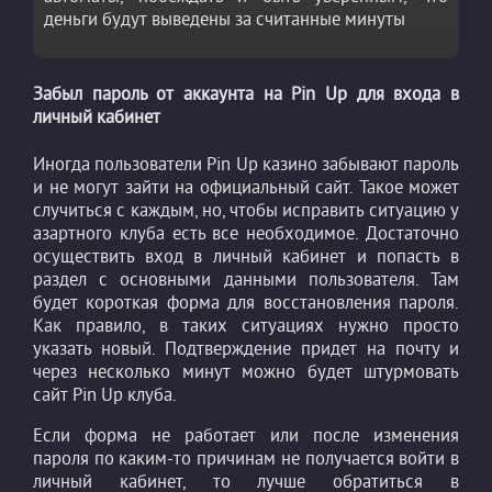
деньги будут выведены за считанные минуты
Забыл пароль от аккаунта на Pin Up для входа в
личный кабинет
Иногда пользователи Pin Up казино забывают пароль
и не могут зайти на официальный сайт. Такое может
случиться с каждым, но, чтобы исправить ситуацию у
азартного клуба есть все необходимое. Достаточно
осуществить вход в личный кабинет и попасть в
раздел с основными данными пользователя. Там
будет короткая форма для восстановления пароля.
Как правило, в таких ситуациях нужно просто
указать новый. Подтверждение придет на почту и
через несколько минут можно будет штурмовать
сайт Pin Up клуба.
Если форма не работает или после изменения
пароля по каким-то причинам не получается войти в
личный кабинет, то лучше обратиться в