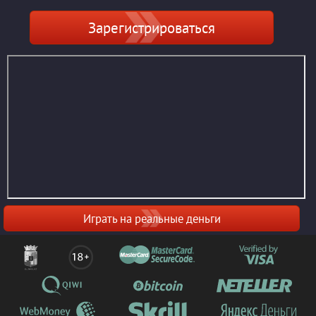
Зарегистрироваться
Играть на реальные деньги