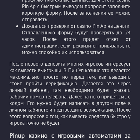
Pin Ap с быстрым выводом попросит заполнить
короткую форму. После заполнения ее можно
отправлять;
Дождаться проверки от casino Pin Ap на деньги.
Отправленную форму будут проверять до 24
часов. После этого придет ответ от
администрации, если реквизиты привязаны, то
можно спокойно их использоваться.
После первого депозита многих игроков интересует
как вывести выигрыши. В Пин Уп казино это делается
максимально просто, но перед тем, как выводить
стоит пройти верификацию. Делается это через
личный кабинет, там необходимо будет указать
рабочий номер телефона. Далее на него придет смс с
кодом. Его нужно будет написать в другом поле в
личном кабинете и подтвердить верификацию. После
этого вопросов о том, как вывести средства быстро у
игрока точно не будет.
Pinup казино с игровыми автоматами за