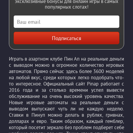
эксклюзивные бонусы для онлайн игры в самых
популярных слотах!
Играть в азартном клубе Пин Ап на реальные деньги
с выводом можно в огромное количество игровых
автоматов. Прямо сейчас здесь более 3600 моделей
на любой вкус, среди которых легко подобрать что-
то интересное. Официальный сайт Pinap работает с
2016 года и за столько времени успел вывести
обслуживание на очень высокий уровень качества.
Новые игровые автоматы на реальные деньги с
выводом выпускают чуть ли не каждую неделю.
Ставки в Пинуп можно делать в рублях, гривнах,
долларах и евро. Таким образом, каждый гемблер,
который посетит зеркало без проблем подберет себе