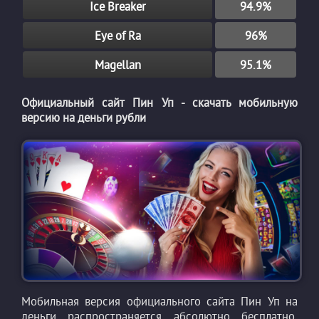
Ice Breaker
94.9%
Eye of Ra
96%
Magellan
95.1%
Официальный сайт Пин Уп - скачать мобильную
версию на деньги рубли
Мобильная версия официального сайта Пин Уп на
деньги распространяется абсолютно бесплатно.