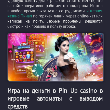
удобную валюту для игр. Также стоит отметить, что
на сайте оперативно работает техподдержка. Можно
в любое время связаться с сотрудниками
интернет
казино Пинап
по горячей линии, через online-чат или
написав на почту. Любые проблемы решаются
быстро и как правило в пользу игрока.
Игра на деньги в Pin Up casino в
игровые автоматы с выводом
средств