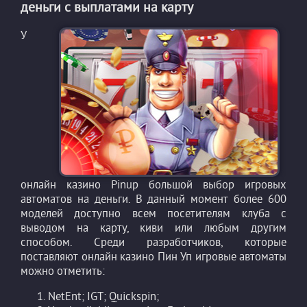
деньги с выплатами на карту
У
онлайн казино Pinup большой выбор игровых
автоматов на деньги. В данный момент более 600
моделей доступно всем посетителям клуба с
выводом на карту, киви или любым другим
способом. Среди разработчиков, которые
поставляют онлайн казино Пин Уп игровые автоматы
можно отметить:
NetEnt; IGT; Quickspin;