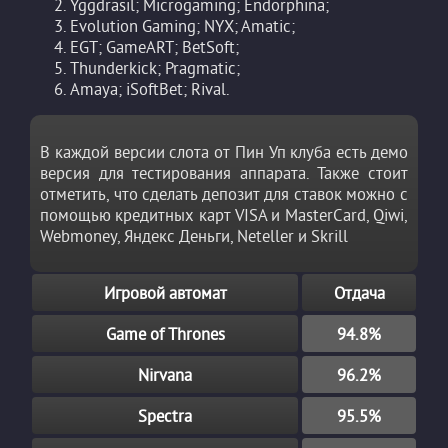
Yggdrasil; Microgaming; Endorphina;
Evolution Gaming; NYX; Amatic;
EGT; GameART; BetSoft;
Thunderkick; Pragmatic;
Amaya; iSoftBet; Rival.
В каждой версии слота от Пин Уп клуба есть демо
версия для тестирования аппарата. Также стоит
отметить, что сделать депозит для ставок можно с
помощью кредитных карт VISA и MasterCard, Qiwi,
Webmoney, Яндекс Деньги, Neteller и Skrill
Игровой автомат
Отдача
Game of Thrones
94.8%
Nirvana
96.2%
Spectra
95.5%