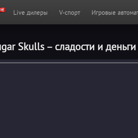
Live дилеры
V-спорт
Игровые автома
gar Skulls – сладости и деньг