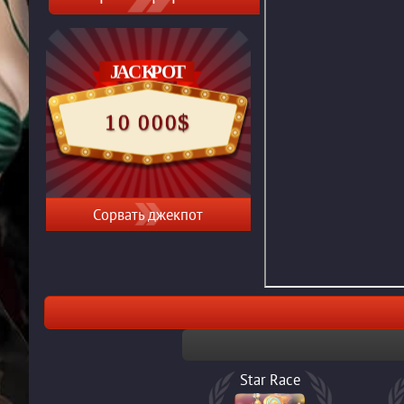
10 000$
Сорвать джекпот
Star Race