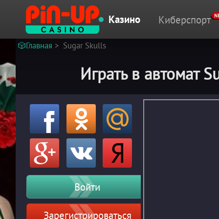
Казино
Киберспорт
🎲Главная
Sugar Skulls
Играть в автомат Su
Войти
Зарегистрироваться