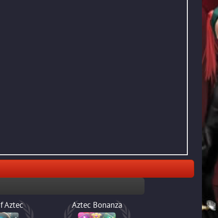
f Aztec
Aztec Bonanza