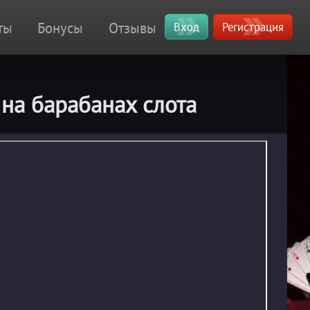
ты
Бонусы
Отзывы
Вход
Регистрация
и на барабанах слота