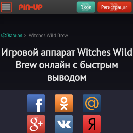
Вход
Регистрация
🎲Главная
Witches Wild Brew
Игровой аппарат Witches Wild
Brew онлайн с быстрым
выводом