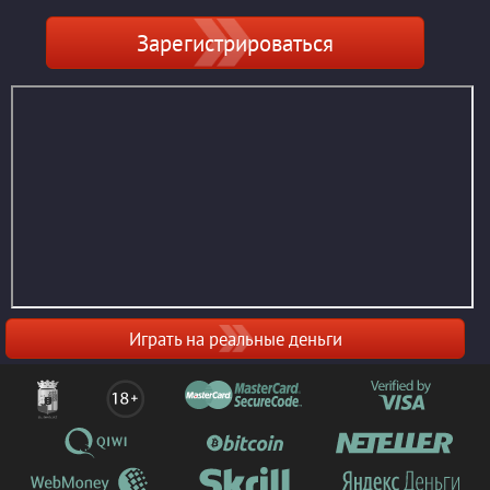
Зарегистрироваться
Играть на реальные деньги